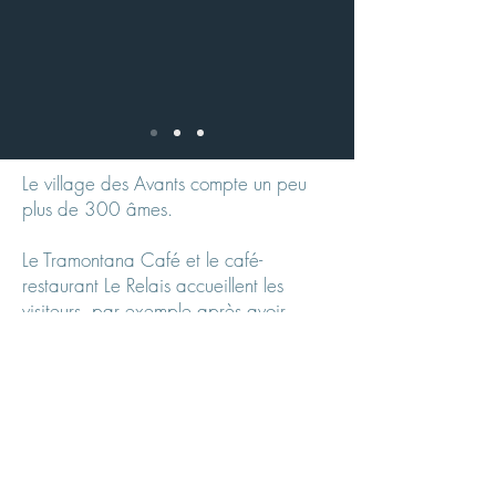
Le village des Avants compte un peu
plus de 300 âmes.
Le Tramontana Café et le café-
restaurant Le Relais accueillent les
visiteurs, par exemple après avoir
découvert des lieux magnifiques lors
d'une belle promenade. C'est un
village où douceur de vivre rime avec
sens de la communauté et contact avec
la nature.
Le comité de la Société des Intérêts des