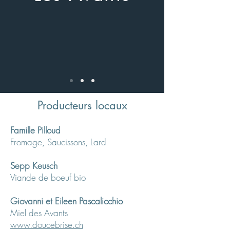
Producteurs locaux
Famille Pilloud
Fromage, Saucissons, Lard
Sepp Keusch
Viande de boeuf bio
Giovanni et Eileen Pascalicchio
Miel des Avants
www.doucebrise.ch